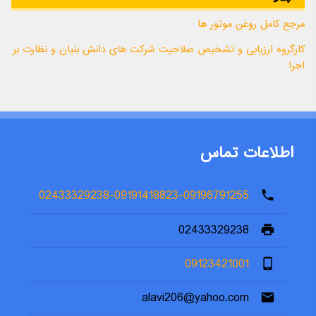
مرجع کامل روغن موتور ها
کارگروه ارزیابی و تشخیص صلاحیت شرکت های دانش بنیان و نظارت بر
اجرا
اطلاعات تماس
02433329238-09191418823-09196791255
phone
02433329238
print
09123421001
phone_android
alavi206@yahoo.com
email