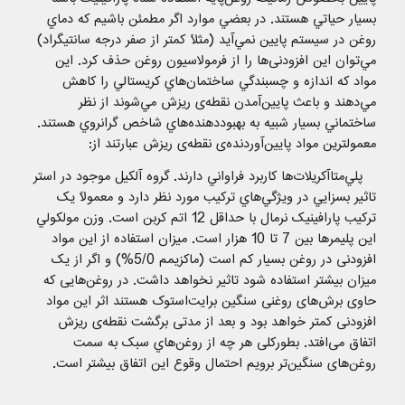
بسيار حياتي هستند. در بعضي موارد اگر مطمئن باشيم که دماي
روغن در سيستم پايين نمي‌آيد (مثلاً کمتر از صفر درجه سانتيگراد)
مي‌توان اين افزودنی‌ها را از فرمولاسيون روغن حذف کرد. اين
مواد که اندازه و چسبندگي ساختمان‌هاي کريستالي را کاهش
مي‌دهند و باعث پايين‌آمدن نقطه‌ی ريزش مي‌شوند از نظر
ساختماني بسيار شبيه به بهبود‌دهنده‌هاي شاخص گرانروي هستند.
معمولترين مواد پايين‌آوردنده‌ی نقطه‌ی ريزش عبارتند از:
پلي‌متا‌آکريلات‌ها کاربرد فراواني دارند. گروه آلکيل موجود در استر
تاثير بسزايي در ويژگي‌هاي ترکيب مورد نظر دارد و معمولاً يک
ترکيب پارافينيک نرمال با حداقل 12 اتم کربن است. وزن مولکولي
اين پليمرها بين 7 تا 10 هزار است. ميزان استفاده از اين مواد
افزودنی در روغن بسيار کم است (ماکزيمم 5/0%) و اگر از يک
ميزان بيشتر استفاده شود تاثير نخواهد داشت. در روغن‌هايی که
حاوی برش‌های روغنی سنگين برايت‌استوک هستند اثر اين مواد
افزودنی کمتر خواهد بود و بعد از مدتی برگشت نقطه‌ی ريزش
اتفاق می‌افتد. بطور‌کلی هر چه از روغن‌هاي سبک به سمت
روغن‌های سنگين‌تر برويم احتمال وقوع اين اتفاق بيشتر است.