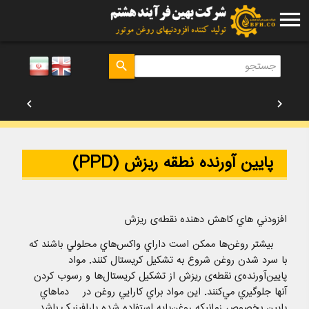
menu
search
chevron_left
chevron_right
دانش بنیان در حوزه مواد پیشرفته شیمیایی
پایین آورنده نطقه ریزش (PPD)
افزودني هاي كاهش دهنده نقطه‌ی ريزش
بيشتر روغن‌ها ممکن است داراي واکس‌هاي محلولي باشند که
با سرد شدن روغن شروع به تشکيل کريستال کنند. مواد
پايين‌آورنده‌ی نقطه‌ی ريزش از تشکيل کريستال‌ها و رسوب کردن
آنها جلوگيري مي‌کنند. اين مواد براي کارايي روغن در دماهاي
پايين بخصوص زمانيکه روغن‌پايه استفاده شده پارافينيک باشد