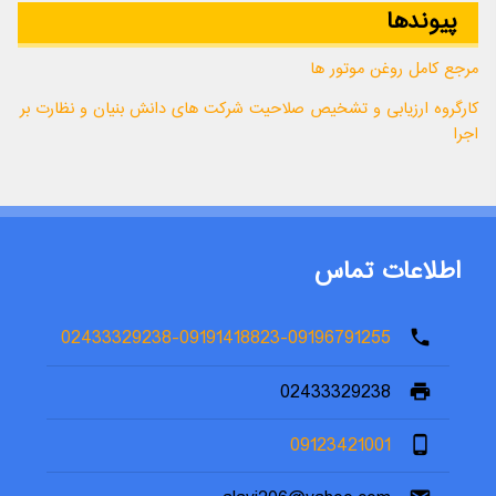
پیوندها
مرجع کامل روغن موتور ها
کارگروه ارزیابی و تشخیص صلاحیت شرکت های دانش بنیان و نظارت بر
اجرا
اطلاعات تماس
02433329238-09191418823-09196791255
phone
02433329238
print
09123421001
phone_android