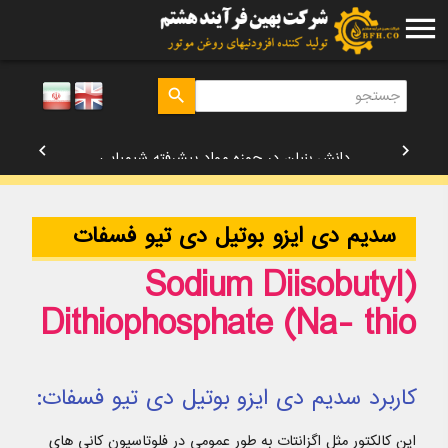
menu
search
دانش بنیان در حوزه مواد پیشرفته شیمیایی
chevron_left
chevron_right
سدیم دی ایزو بوتیل دی تیو فسفات
(Sodium Diisobutyl
Dithiophosphate (Na- thio
کاربرد سدیم دی ایزو بوتیل دی تیو فسفات:
این کالکتور مثل اگزانتات به طور عمومی در فلوتاسیون کانی های