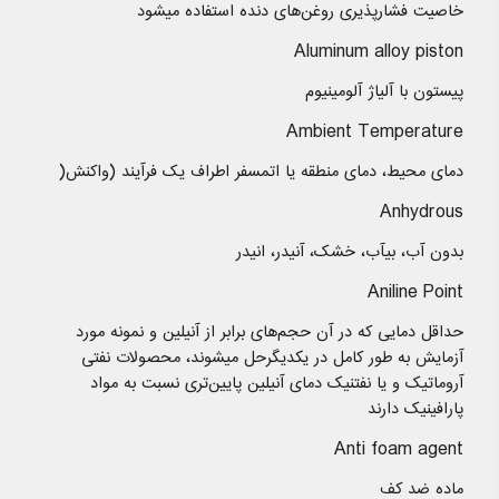
خاصیت فشارپذیری روغن‌های دنده استفاده میشود
Aluminum alloy piston
پیستون با آلیاژ آلومینیوم
Ambient Temperature
دمای محیط، دمای منطقه یا اتمسفر اطراف یک فرآیند (واکنش(
Anhydrous
بدون آب، بیآب، خشک، آنیدر، انیدر
Aniline Point
حداقل دمایی که در آن حجم‌های برابر از آنیلین و نمونه مورد
آزمایش به طور کامل در یکدیگرحل میشوند، محصولات نفتی
آروماتیک و یا نفتنیک دمای آنیلین پایین‌تری نسبت به مواد
پارافینیک دارند
Anti foam agent
ماده ضد كف