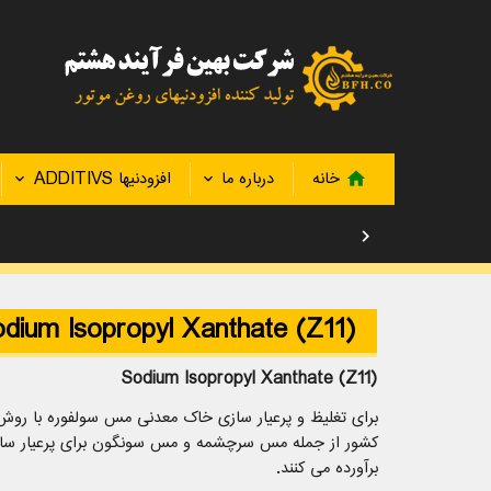
خانه
درباره ما
افزودنیها ADDITIVS
home
chevron_right
(Sodium Isopropyl Xanthate (Z11
(Sodium Isopropyl Xanthate (Z11
برای تغلیظ و پرعیار سازی خاک معدنی مس سولفوره با روش ف
کشور از جمله مس سرچشمه و مس سونگون برای پرعیار سازی و 
برآورده می کنند.