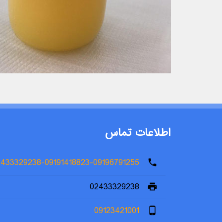
اطلاعات تماس
2433329238-09191418823-09196791255
phone
02433329238
print
09123421001
phone_android